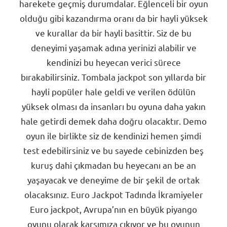
harekete geçmiş durumdalar. Eğlenceli bir oyun
olduğu gibi kazandırma oranı da bir hayli yüksek
ve kurallar da bir hayli basittir. Siz de bu
deneyimi yaşamak adına yerinizi alabilir ve
kendinizi bu heyecan verici sürece
bırakabilirsiniz. Tombala jackpot son yıllarda bir
hayli popüler hale geldi ve verilen ödülün
yüksek olması da insanları bu oyuna daha yakın
hale getirdi demek daha doğru olacaktır. Demo
oyun ile birlikte siz de kendinizi hemen şimdi
test edebilirsiniz ve bu sayede cebinizden beş
kuruş dahi çıkmadan bu heyecanı an be an
yaşayacak ve deneyime de bir şekil de ortak
olacaksınız. Euro Jackpot Tadında İkramiyeler
Euro jackpot, Avrupa’nın en büyük piyango
oyunu olarak karşımıza çıkıyor ve bu oyunun