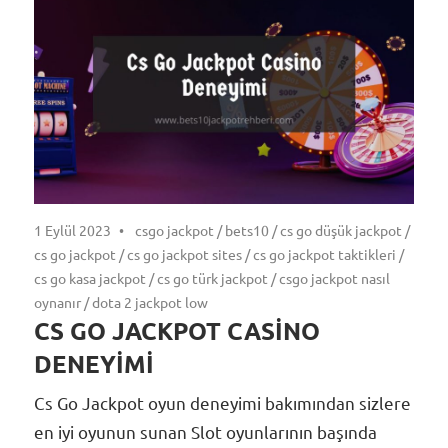
jackpot
ve
dahası
fazlası
burda
1 Eylül 2023
csgo jackpot
/
bets10
/
cs go düşük jackpot
/
cs go jackpot
/
cs go jackpot sites
/
cs go jackpot taktikleri
/
cs go kasa jackpot
/
cs go türk jackpot
/
csgo jackpot nasıl
oynanır
/
dota 2 jackpot low
CS GO JACKPOT CASINO
DENEYIMI
Cs Go Jackpot oyun deneyimi bakımından sizlere
en iyi oyunun sunan Slot oyunlarının başında