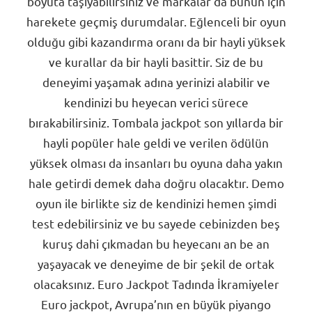
boyuta taşıyabilirsiniz ve markalar da bunun için
harekete geçmiş durumdalar. Eğlenceli bir oyun
olduğu gibi kazandırma oranı da bir hayli yüksek
ve kurallar da bir hayli basittir. Siz de bu
deneyimi yaşamak adına yerinizi alabilir ve
kendinizi bu heyecan verici sürece
bırakabilirsiniz. Tombala jackpot son yıllarda bir
hayli popüler hale geldi ve verilen ödülün
yüksek olması da insanları bu oyuna daha yakın
hale getirdi demek daha doğru olacaktır. Demo
oyun ile birlikte siz de kendinizi hemen şimdi
test edebilirsiniz ve bu sayede cebinizden beş
kuruş dahi çıkmadan bu heyecanı an be an
yaşayacak ve deneyime de bir şekil de ortak
olacaksınız. Euro Jackpot Tadında İkramiyeler
Euro jackpot, Avrupa’nın en büyük piyango