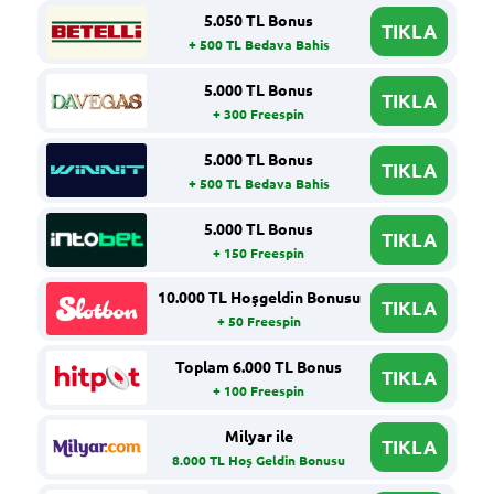
5.050 TL Bonus
TIKLA
+ 500 TL Bedava Bahis
5.000 TL Bonus
TIKLA
+ 300 Freespin
5.000 TL Bonus
TIKLA
+ 500 TL Bedava Bahis
5.000 TL Bonus
TIKLA
+ 150 Freespin
10.000 TL Hoşgeldin Bonusu
TIKLA
+ 50 Freespin
Toplam 6.000 TL Bonus
TIKLA
+ 100 Freespin
Milyar ile
TIKLA
8.000 TL Hoş Geldin Bonusu