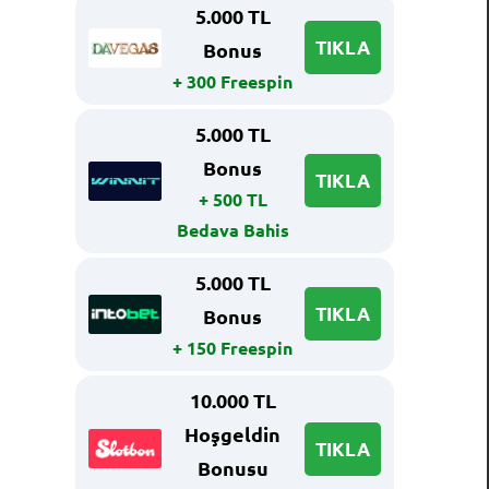
5.000 TL
TIKLA
Bonus
+ 300 Freespin
5.000 TL
Bonus
TIKLA
+ 500 TL
Bedava Bahis
5.000 TL
TIKLA
Bonus
+ 150 Freespin
10.000 TL
Hoşgeldin
TIKLA
Bonusu