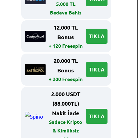
5.000 TL
Bedava Bahis
12.000 TL
TIKLA
Bonus
+ 120 Freespin
20.000 TL
TIKLA
Bonus
+ 200 Freespin
2.000 USDT
(88.000TL)
Nakit İade
TIKLA
Sadece Kripto
& Kimliksiz