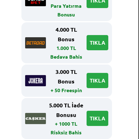
TIKLA
Para Yatırma
Bonusu
4.000 TL
Bonus
TIKLA
1.000 TL
Bedava Bahis
3.000 TL
TIKLA
Bonus
+ 50 Freespin
5.000 TL İade
Bonusu
TIKLA
+ 1000 TL
Risksiz Bahis