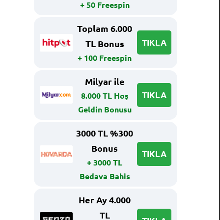
+ 50 Freespin
Toplam 6.000
TIKLA
TL Bonus
+ 100 Freespin
Milyar ile
TIKLA
8.000 TL Hoş
Geldin Bonusu
3000 TL %300
Bonus
TIKLA
+ 3000 TL
Bedava Bahis
Her Ay 4.000
TL