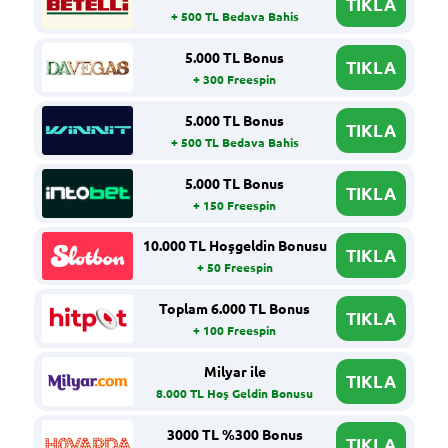
TIKLA
+ 500 TL Bedava Bahis
5.000 TL Bonus
TIKLA
+ 300 Freespin
5.000 TL Bonus
TIKLA
+ 500 TL Bedava Bahis
5.000 TL Bonus
TIKLA
+ 150 Freespin
10.000 TL Hoşgeldin Bonusu
TIKLA
+ 50 Freespin
Toplam 6.000 TL Bonus
TIKLA
+ 100 Freespin
Milyar ile
TIKLA
8.000 TL Hoş Geldin Bonusu
3000 TL %300 Bonus
TIKLA