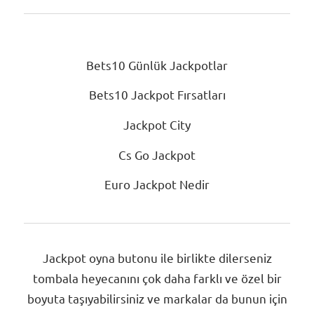
Bets10 Günlük Jackpotlar
Bets10 Jackpot Fırsatları
Jackpot City
Cs Go Jackpot
Euro Jackpot Nedir
Jackpot oyna butonu ile birlikte dilerseniz
tombala heyecanını çok daha farklı ve özel bir
boyuta taşıyabilirsiniz ve markalar da bunun için