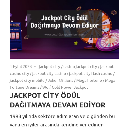
jackpot
ve
dahası
fazlası
burda
1 Eylül 2023
jackpot city
/
casino jackpot city
/
jackpot
casino city
/
jackpot city casino
/
jackpot city flash casino
/
jackpot city mobile
/
Joker Millions
/
Mega Fortune
/
Mega
Fortune Dreams
/
Wolf Gold Power Jackpot
JACKPOT CITY ÖDÜL
DAĞITMAYA DEVAM EDIYOR
1998 yılında sektöre adım atan ve o günden bu
yana en iyiler arasında kendine yer edinen