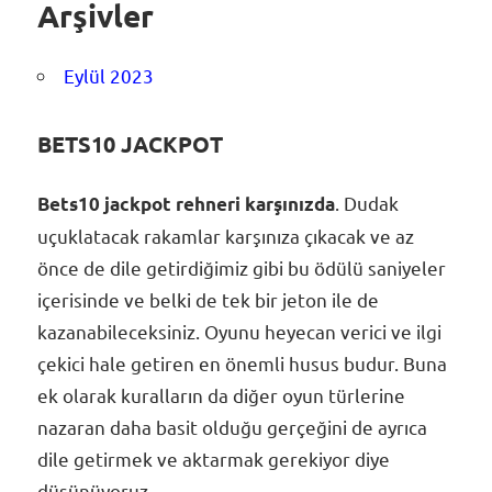
Arşivler
Eylül 2023
BETS10 JACKPOT
. Dudak
Bets10 jackpot rehneri karşınızda
uçuklatacak rakamlar karşınıza çıkacak ve az
önce de dile getirdiğimiz gibi bu ödülü saniyeler
içerisinde ve belki de tek bir jeton ile de
kazanabileceksiniz. Oyunu heyecan verici ve ilgi
çekici hale getiren en önemli husus budur. Buna
ek olarak kuralların da diğer oyun türlerine
nazaran daha basit olduğu gerçeğini de ayrıca
dile getirmek ve aktarmak gerekiyor diye
düşünüyoruz.