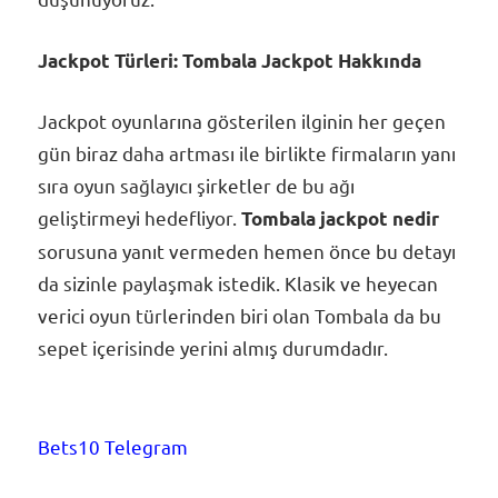
Jackpot Türleri: Tombala Jackpot Hakkında
Jackpot oyunlarına gösterilen ilginin her geçen
gün biraz daha artması ile birlikte firmaların yanı
sıra oyun sağlayıcı şirketler de bu ağı
geliştirmeyi hedefliyor.
Tombala jackpot nedir
sorusuna yanıt vermeden hemen önce bu detayı
da sizinle paylaşmak istedik. Klasik ve heyecan
verici oyun türlerinden biri olan Tombala da bu
sepet içerisinde yerini almış durumdadır.
Bets10 Telegram