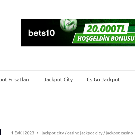
ETS10
ACKPOT
EHBERI
ot Fırsatları
Jackpot City
Cs Go Jackpot
1 Eylül 2023
jackpot city
/
casino jackpot city
/
jackpot casino