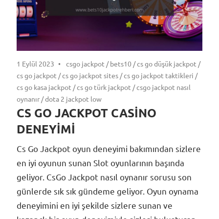
1 Eylül 2023
csgo jackpot
/
bets10
/
cs go düşük jackpot
/
cs go jackpot
/
cs go jackpot sites
/
cs go jackpot taktikleri
/
cs go kasa jackpot
/
cs go türk jackpot
/
csgo jackpot nasıl
oynanır
/
dota 2 jackpot low
CS GO JACKPOT CASINO
DENEYIMI
Cs Go Jackpot oyun deneyimi bakımından sizlere
en iyi oyunun sunan Slot oyunlarının başında
geliyor. CsGo Jackpot nasıl oynanır sorusu son
günlerde sık sık gündeme geliyor. Oyun oynama
deneyimini en iyi şekilde sizlere sunan ve