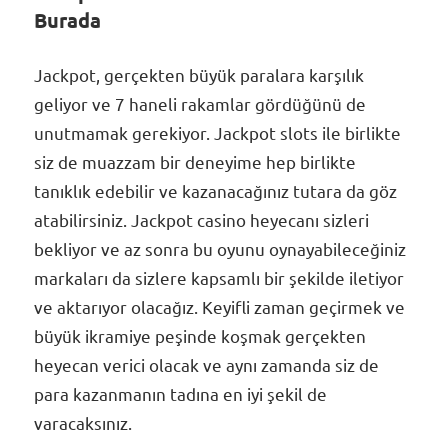
Burada
Jackpot, gerçekten büyük paralara karşılık
geliyor ve 7 haneli rakamlar gördüğünü de
unutmamak gerekiyor. Jackpot slots ile birlikte
siz de muazzam bir deneyime hep birlikte
tanıklık edebilir ve kazanacağınız tutara da göz
atabilirsiniz. Jackpot casino heyecanı sizleri
bekliyor ve az sonra bu oyunu oynayabileceğiniz
markaları da sizlere kapsamlı bir şekilde iletiyor
ve aktarıyor olacağız. Keyifli zaman geçirmek ve
büyük ikramiye peşinde koşmak gerçekten
heyecan verici olacak ve aynı zamanda siz de
para kazanmanın tadına en iyi şekil de
varacaksınız.