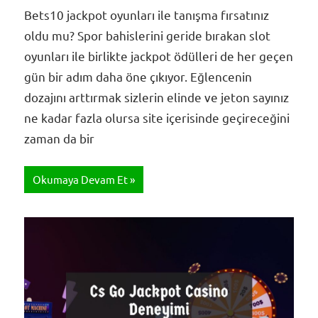
Bets10 jackpot oyunları ile tanışma fırsatınız
oldu mu? Spor bahislerini geride bırakan slot
oyunları ile birlikte jackpot ödülleri de her geçen
gün bir adım daha öne çıkıyor. Eğlencenin
dozajını arttırmak sizlerin elinde ve jeton sayınız
ne kadar fazla olursa site içerisinde geçireceğini
zaman da bir
Okumaya Devam Et