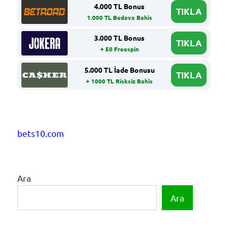
4.000 TL Bonus
TIKLA
1.000 TL Bedava Bahis
3.000 TL Bonus
TIKLA
+ 50 Freespin
5.000 TL İade Bonusu
TIKLA
+ 1000 TL Risksiz Bahis
bets10.com
Ara
Ara