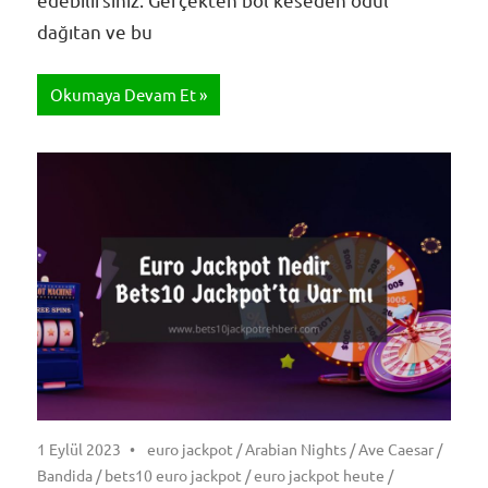
dağıtan ve bu
Okumaya Devam Et
1 Eylül 2023
euro jackpot
/
Arabian Nights
/
Ave Caesar
/
Bandida
/
bets10 euro jackpot
/
euro jackpot heute
/