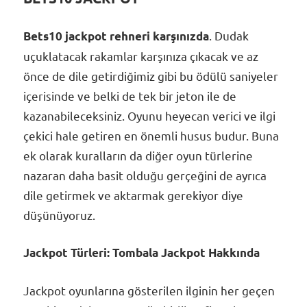
. Dudak
Bets10 jackpot rehneri karşınızda
uçuklatacak rakamlar karşınıza çıkacak ve az
önce de dile getirdiğimiz gibi bu ödülü saniyeler
içerisinde ve belki de tek bir jeton ile de
kazanabileceksiniz. Oyunu heyecan verici ve ilgi
çekici hale getiren en önemli husus budur. Buna
ek olarak kuralların da diğer oyun türlerine
nazaran daha basit olduğu gerçeğini de ayrıca
dile getirmek ve aktarmak gerekiyor diye
düşünüyoruz.
Jackpot Türleri: Tombala Jackpot Hakkında
Jackpot oyunlarına gösterilen ilginin her geçen